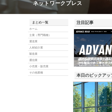
ネットワークプレス
注目記事
まとめ一覧
ホーム
士業（専門職種）
運送業
人材紹介業
製造業
株式会社アドバンスロー
通信業
ける舗装土木工事と求人
小売業・販売業
その他業種
本日のピックアッ