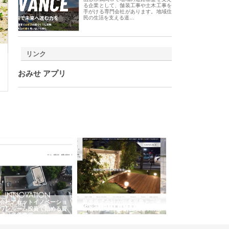
る企業として、舗装工事や土木工事を
手がける専門会社があります。地域住
民の生活を支える道…
リンク
おみせ アプリ
会社アセットイノベーショ
庭楽株式会社が知多半島と三河
株式会社ナツハラが
ワンルーム投資で始める資
と名古屋で叶える理想の外構空
で滋賀の暮らしを支
成と老後準備
間