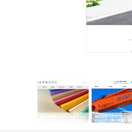
株式会社ＳＲＣ
株式会社ＳＲＣは、土地の
社は、平成19年に誕生し
ワインエクスプレスが
安倍紙業株式会社が印刷会社に
株式会社ハクシンが大阪
果物流を支える理由と
選ばれる紙提案力と供給体制
れる公共工事の実績と強
ー待遇