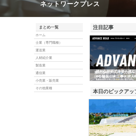
ネットワークプレス
注目記事
まとめ一覧
ホーム
士業（専門職種）
運送業
人材紹介業
製造業
株式会社アドバンスロー
通信業
ける舗装土木工事と求人
小売業・販売業
その他業種
本日のピックアッ