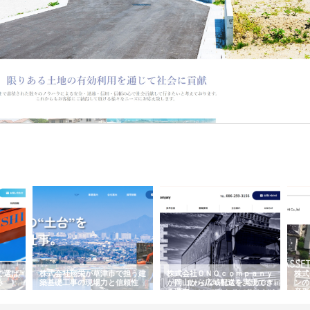
有効利用による社会貢献をモットーとする企業です。愛知県東海市を拠点に事業を営む同
ました。現在では、東海エリアにおける主要都市である名古屋市にも営業所を展…
で選ば
株式会社翔栄が草津市で担う建
株式会社ＯＮＯｃｏｍｐａｎｙ
株式
み
築基礎工事の現場力と信頼性
が岡山から広域配送を実現でき
ンの
る理由
産形